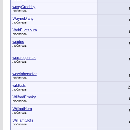
waxyGroobby
любитель
WayneDiany
любитель
WebPilotsoura
любитель
weides
любитель
wersregenrick
любитель
wewInhersefar
любитель
wildkids
2
любитель
WilfredEmoky
любитель
WilfredRem
любитель
WilliamClofs
любитель