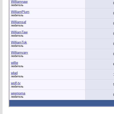
Williamnaw
любитель
WilliamPlurn
любитель
Williamsaf
любитель
WilliamTaw
любитель
WilliamTok
любитель
Williamvary
любитель
willie
любитель
wlad
любитель
wolf-tv
любитель
wrernoma
любитель