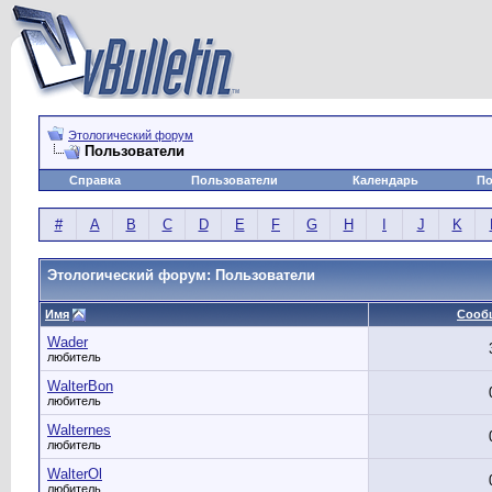
Этологический форум
Пользователи
Справка
Пользователи
Календарь
По
#
A
B
C
D
E
F
G
H
I
J
K
Этологический форум: Пользователи
Имя
Сооб
Wader
любитель
WalterBon
любитель
Walternes
любитель
WalterOl
любитель