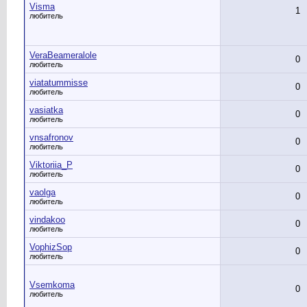
Visma
1
любитель
VeraBeameralole
0
любитель
viatatummisse
0
любитель
vasiatka
0
любитель
vnsafronov
0
любитель
Viktoriia_P
0
любитель
vaolga
0
любитель
vindakoo
0
любитель
VophizSop
0
любитель
Vsemkoma
0
любитель