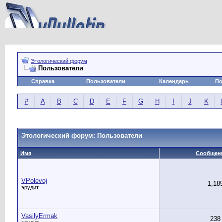
Этологический форум
Пользователи
Справка
Пользователи
Календарь
По
#
A
B
C
D
E
F
G
H
I
J
K
Этологический форум: Пользователи
Имя
Сообщен
VPolevoj
1,18
эрудит
VasilyErmak
238