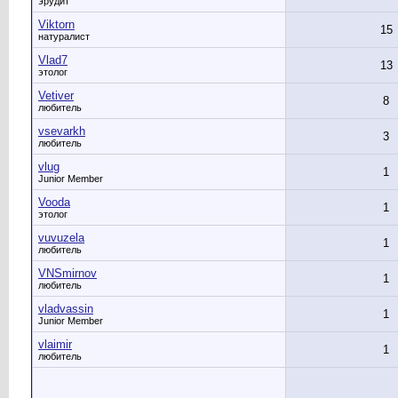
эрудит
Viktorn
15
натуралист
Vlad7
13
этолог
Vetiver
8
любитель
vsevarkh
3
любитель
vlug
1
Junior Member
Vooda
1
этолог
vuvuzela
1
любитель
VNSmirnov
1
любитель
vladvassin
1
Junior Member
vlaimir
1
любитель