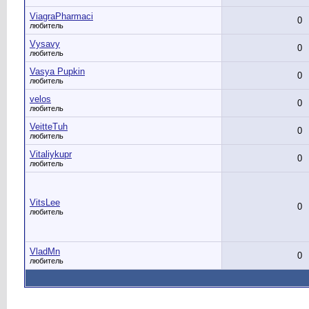
ViagraPharmaci
0
любитель
Vysavy
0
любитель
Vasya Pupkin
0
любитель
velos
0
любитель
VeitteTuh
0
любитель
Vitaliykupr
0
любитель
VitsLee
0
любитель
VladMn
0
любитель