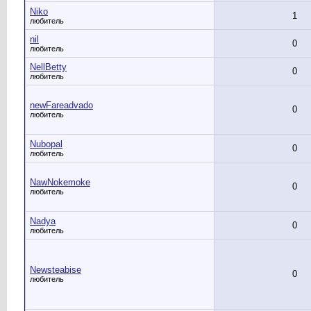
Niko
1
любитель
nil
0
любитель
NellBetty
0
любитель
newFareadvado
0
любитель
Nubopal
0
любитель
NawNokemoke
0
любитель
Nadya
0
любитель
Newsteabise
0
любитель