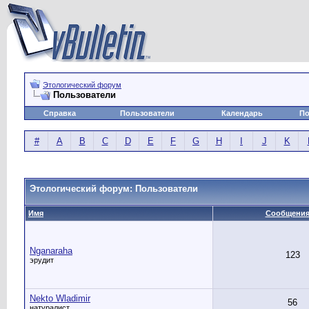
Этологический форум
Пользователи
Справка
Пользователи
Календарь
По
#
A
B
C
D
E
F
G
H
I
J
K
Этологический форум: Пользователи
Имя
Сообщени
Nganaraha
123
эрудит
Nekto Wladimir
56
натуралист