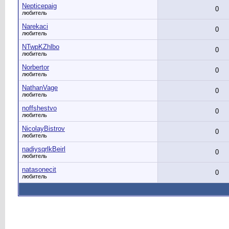
Nepticepaig
0
любитель
Narekaci
0
любитель
NTwpKZhlbo
0
любитель
Norbertor
0
любитель
NathanVage
0
любитель
noffshestvo
0
любитель
NicolayBistrov
0
любитель
nadiysqrlkBeirl
0
любитель
natasonecit
0
любитель