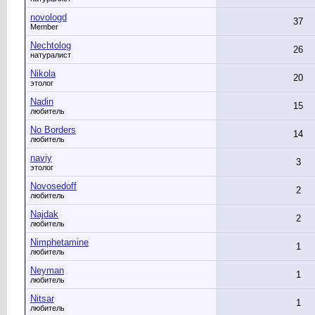
novologd
37
Member
Nechtolog
26
натуралист
Nikola
20
этолог
Nadin
15
любитель
No Borders
14
любитель
naviy
3
этолог
Novosedoff
2
любитель
Najdak
2
любитель
Nimphetamine
1
любитель
Neyman
1
любитель
Nitsar
1
любитель