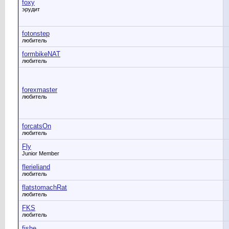
foxy
эрудит
fotonstep
любитель
formbikeNAT
любитель
forexmaster
любитель
forcatsOn
любитель
Fly
Junior Member
flerieliand
любитель
flatstomachRat
любитель
FKS
любитель
fishe