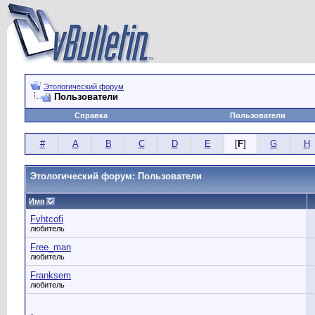
Этологический форум
Пользователи
Справка
Пользователи
#
A
B
C
D
E
[
F
]
G
H
Этологический форум: Пользователи
Имя
Fvhtcofi
любитель
Free_man
любитель
Franksem
любитель