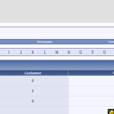
Календарь
Соо
I
J
K
L
M
N
O
P
Q
Сообщения
0
2
0