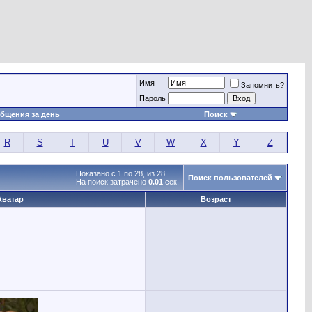
Имя
Запомнить?
Пароль
бщения за день
Поиск
R
S
T
U
V
W
X
Y
Z
Показано с 1 по 28, из 28.
Поиск пользователей
На поиск затрачено
0.01
сек.
Аватар
Возраст