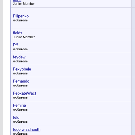
Junior Member
Filipenko
любитель
fields
Junior Member
Fff
любитель
feydew
любитель
Fexyobele
любитель
Fernando
любитель
FepkateWact
любитель
Femina
любитель
feld
любитель
fedorwrzslnouth
любитель