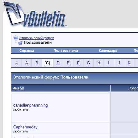
Этологический форум
Пользователи
Справка
Пользователи
Календарь
По
#
A
B
[
C
]
D
E
F
G
H
I
J
K
Этологический форум: Пользователи
Имя
Соо
canadianpharmning
любитель
Caphsheeday
любитель