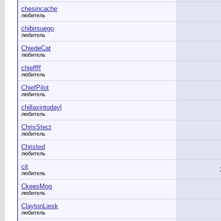
chesincache
любитель
chibirsuego
любитель
ChiedeCat
любитель
chieffff
любитель
ChiefPilot
любитель
chillaxintodayl
любитель
ChrisStect
любитель
Christed
любитель
cit
любитель
CkeesMog
любитель
ClaytonLiesk
любитель