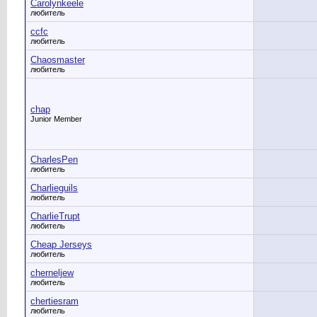
Carolynkeele
любитель
ccfc
любитель
Chaosmaster
любитель
chap
Junior Member
CharlesPen
любитель
Charlieguils
любитель
CharlieTrupt
любитель
Cheap Jerseys
любитель
cherneljew
любитель
chertiesram
любитель