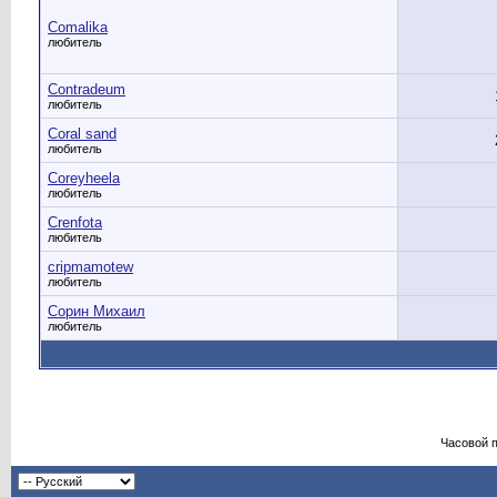
Comalika
любитель
Contradeum
любитель
Coral sand
любитель
Coreyheela
любитель
Crenfota
любитель
cripmamotew
любитель
Cорин Михаил
любитель
Часовой 