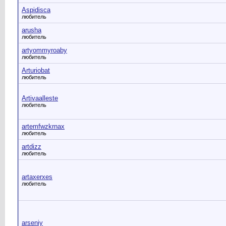
Aspidisca
любитель
arusha
любитель
artyommyroaby
любитель
Arturiobat
любитель
Artivaalleste
любитель
artemfwzkrnax
любитель
artdizz
любитель
artaxerxes
любитель
arseniy