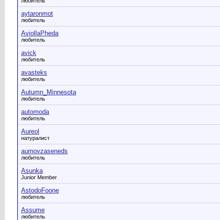
любитель
aytaronmot
любитель
AviollaPheda
любитель
avick
любитель
avasteks
любитель
Autumn_Minnesota
любитель
automoda
любитель
Aureol
натуралист
aumovzaseneds
любитель
Asunka
Junior Member
AstodoFoone
любитель
Assume
любитель