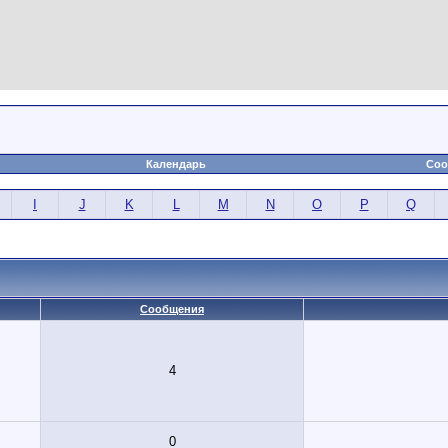
Календарь
Соо
I
J
K
L
M
N
O
P
Q
Сообщения
4
0