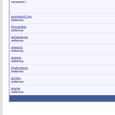
натуралист
aromatonCom
любитель
Armandrar
любитель
arinawdcag
любитель
argooss
любитель
argona
любитель
Areltyperce
любитель
archey
любитель
arame
любитель