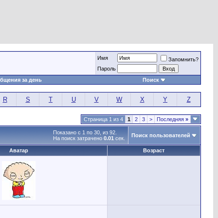
Имя
Запомнить?
Пароль
бщения за день
Поиск
R
S
T
U
V
W
X
Y
Z
Страница 1 из 4
1
2
3
>
Последняя
»
Показано с 1 по 30, из 92.
Поиск пользователей
На поиск затрачено
0.01
сек.
Аватар
Возраст