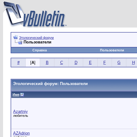
Этологический форум
Пользователи
Справка
Пользователи
#
[
A
]
B
C
D
E
F
G
H
Этологический форум: Пользователи
Имя
Azartniy
любитель
AZAdrion