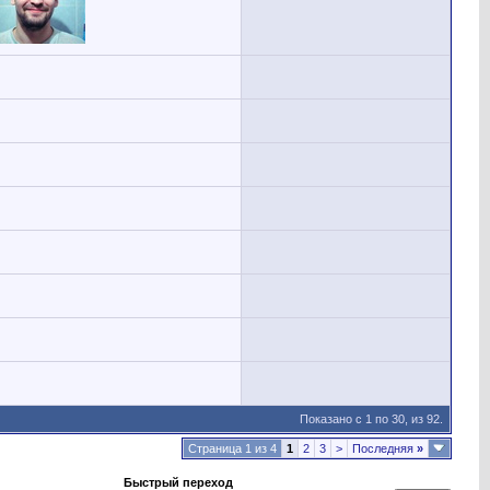
Показано с 1 по 30, из 92.
Страница 1 из 4
1
2
3
>
Последняя
»
Быстрый переход