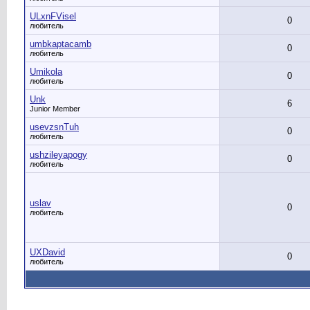
ULxnFVisel
0
любитель
umbkaptacamb
0
любитель
Umikola
0
любитель
Unk
6
Junior Member
usevzsnTuh
0
любитель
ushzileyapogy
0
любитель
uslav
0
любитель
UXDavid
0
любитель