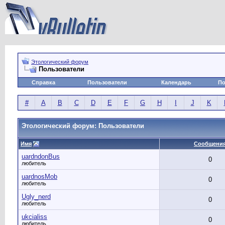
Этологический форум
Пользователи
Справка
Пользователи
Календарь
По
#
A
B
C
D
E
F
G
H
I
J
K
Этологический форум: Пользователи
Имя
Сообщени
uardndonBus
0
любитель
uardnosMob
0
любитель
Ugly_nerd
0
любитель
ukcialiss
0
любитель