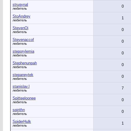
strugynal
0
любитель
StoAndrey
1
любитель
StevenOi
0
любитель
Stevenaccof
0
любитель
steporylemia
0
любитель
Stephenunpah
0
любитель
stepaneytek
0
любитель
stanislav.l
7
любитель
Spitteeloonee
0
любитель
spirithn
0
любитель
SpiderHulk
1
любитель