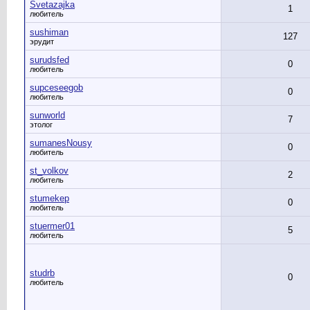
Svetazajka
1
любитель
sushiman
127
эрудит
surudsfed
0
любитель
supceseegob
0
любитель
sunworld
7
этолог
sumanesNousy
0
любитель
st_volkov
2
любитель
stumekep
0
любитель
stuermer01
5
любитель
studrb
0
любитель