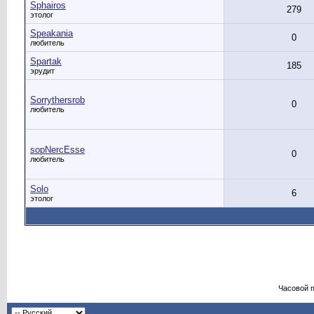
Sphairos
279
этолог
Speakania
0
любитель
Spartak
185
эрудит
Sorrythersrob
0
любитель
sopNercEsse
0
любитель
Solo
6
этолог
Часовой 