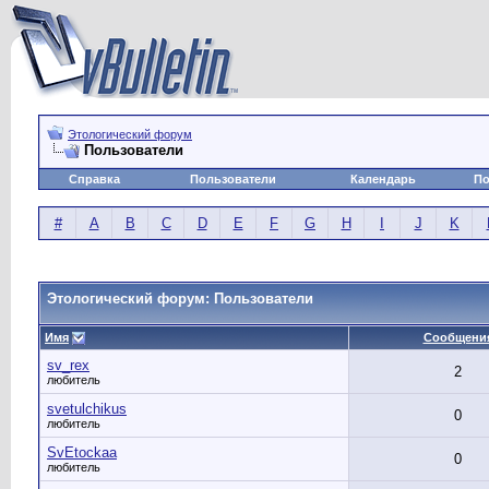
Этологический форум
Пользователи
Справка
Пользователи
Календарь
По
#
A
B
C
D
E
F
G
H
I
J
K
Этологический форум: Пользователи
Имя
Сообщени
sv_rex
2
любитель
svetulchikus
0
любитель
SvEtockaa
0
любитель