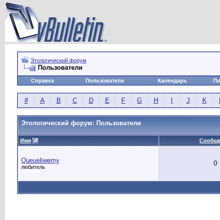
Этологический форум
Пользователи
Справка
Пользователи
Календарь
По
#
A
B
C
D
E
F
G
H
I
J
K
Этологический форум: Пользователи
Имя
Сообщ
Queueliwemy
0
любитель