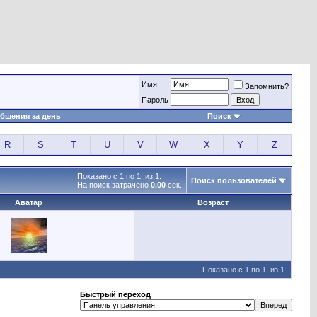
Имя
Запомнить?
Пароль
бщения за день
Поиск
R
S
T
U
V
W
X
Y
Z
Показано с 1 по 1, из 1.
Поиск пользователей
На поиск затрачено
0.00
сек.
Аватар
Возраст
Показано с 1 по 1, из 1.
Быстрый переход