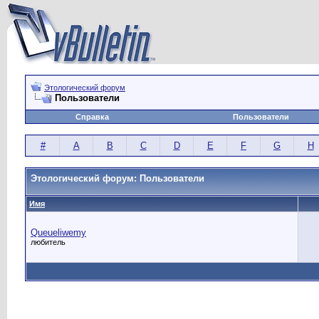
Этологический форум
Пользователи
Справка
Пользователи
#
A
B
C
D
E
F
G
H
Этологический форум: Пользователи
Имя
Queueliwemy
любитель