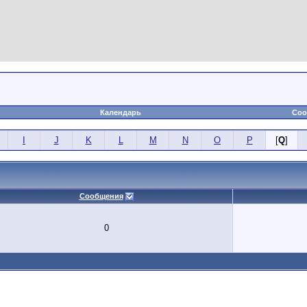
Календарь
Соо
I
J
K
L
M
N
O
P
[
Q
]
Сообщения
0