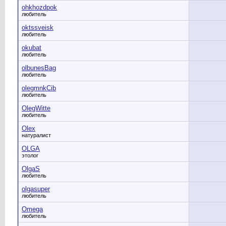
ohkhozdpok
любитель
oktssveisk
любитель
okubat
любитель
olbunesBag
любитель
olegmnkCib
любитель
OlegWitte
любитель
Olex
натуралист
OLGA
этолог
OlgaS
любитель
olgasuper
любитель
Omega
любитель