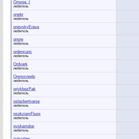
Omega :(
любитель
onebr
любитель
onevskyErava
любитель
onore
любитель
ordencunc
любитель
Ordvark
любитель
Orenocreelp
любитель
oriykbqzPak
любитель
oslazbertvarse
любитель
osokziamFluox
любитель
ovskamdop
любитель
ovtsurtex