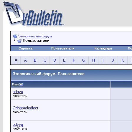
Этологический форум
Пользователи
Справка
Пользователи
Календарь
По
#
A
B
C
D
E
F
G
H
I
J
K
Этологический форум: Пользователи
Имя
odayu
любитель
Odonmeledlect
любитель
odyyq
любитель