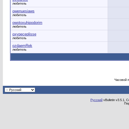
любитель
owenuesiaws
любитель
owotoxuhipodorim
любитель
oxypeceplisse
любитель
ozdaemRek
любитель
Часовой 
Русский
vBulletin v3.5.1, 
Пе