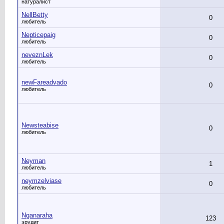
натуралист
NellBetty
0
любитель
Nepticepaig
0
любитель
neveznLek
0
любитель
newFareadvado
0
любитель
Newsteabise
0
любитель
Neyman
1
любитель
neymzelviase
0
любитель
Nganaraha
123
эрудит