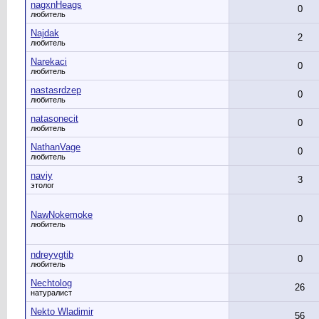
nagxnHeags
0
любитель
Najdak
2
любитель
Narekaci
0
любитель
nastasrdzep
0
любитель
natasonecit
0
любитель
NathanVage
0
любитель
naviy
3
этолог
NawNokemoke
0
любитель
ndreyvgtib
0
любитель
Nechtolog
26
натуралист
Nekto Wladimir
56