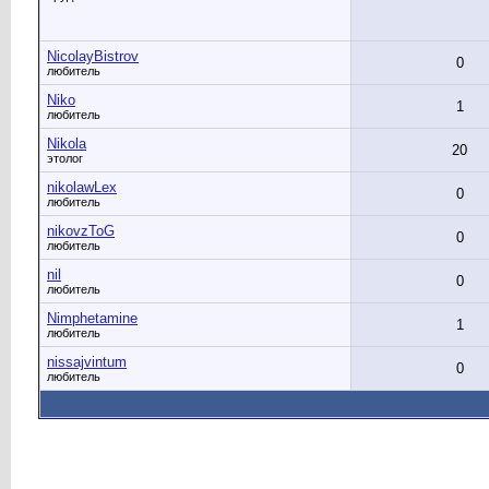
NicolayBistrov
0
любитель
Niko
1
любитель
Nikola
20
этолог
nikolawLex
0
любитель
nikovzToG
0
любитель
nil
0
любитель
Nimphetamine
1
любитель
nissajvintum
0
любитель