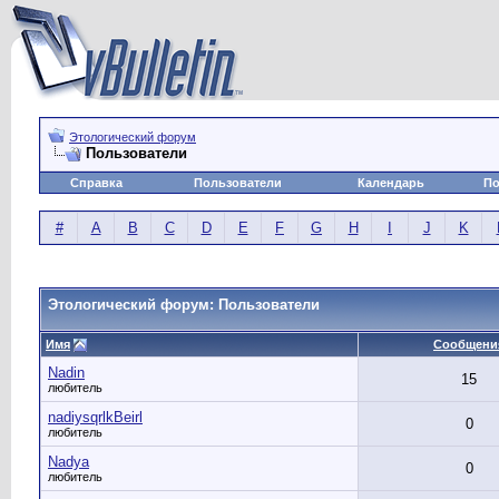
Этологический форум
Пользователи
Справка
Пользователи
Календарь
По
#
A
B
C
D
E
F
G
H
I
J
K
Этологический форум: Пользователи
Имя
Сообщени
Nadin
15
любитель
nadiysqrlkBeirl
0
любитель
Nadya
0
любитель