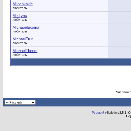
Milochkakic
любитель
MikLync
любитель
Michaoelaxoma
любитель
MichaelTruri
любитель
MichaelTheom
любитель
Часовой 
Русский
vBulletin v3.5.1, 
Пе