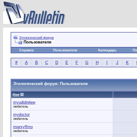
Этологический форум
Пользователи
Справка
Пользователи
Календарь
По
#
A
B
C
D
E
F
G
H
I
J
K
Этологический форум: Пользователи
Имя
myudidrelew
любитель
mydoctor
любитель
mwrxyffmo
любитель