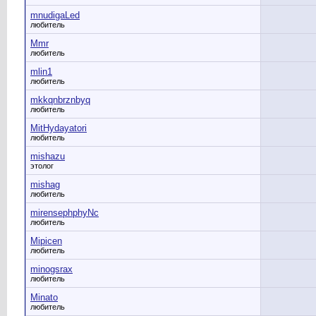
mnudigaLed
любитель
Mmr
любитель
mlin1
любитель
mkkqnbrznbyq
любитель
MitHydayatori
любитель
mishazu
этолог
mishag
любитель
mirensephphyNc
любитель
Mipicen
любитель
minogsrax
любитель
Minato
любитель