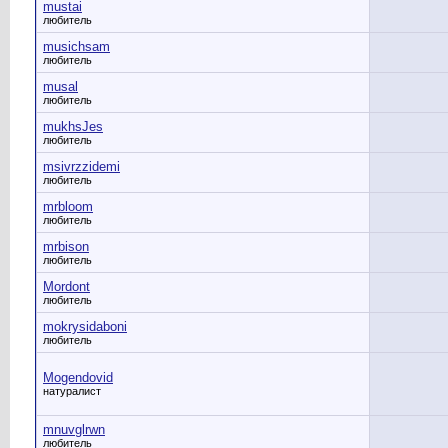
mustai
любитель
musichsam
любитель
musal
любитель
mukhsJes
любитель
msivrzzidemi
любитель
mrbloom
любитель
mrbison
любитель
Mordont
любитель
mokrysidaboni
любитель
Mogendovid
натуралист
mnuvglrwn
любитель