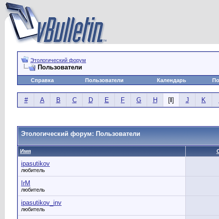
Этологический форум
Пользователи
Справка
Пользователи
Календарь
По
#
A
B
C
D
E
F
G
H
[
I
]
J
K
Этологический форум: Пользователи
Имя
ipasutikov
любитель
IrM
любитель
ipasutikov_inv
любитель