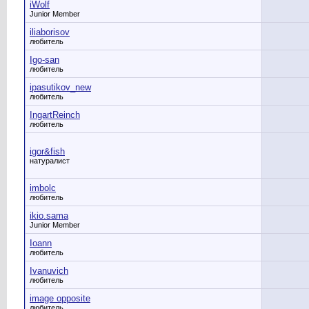
iWolf
Junior Member
iliaborisov
любитель
Igo-san
любитель
ipasutikov_new
любитель
IngartReinch
любитель
igor&fish
натуралист
imbolc
любитель
ikio.sama
Junior Member
Ioann
любитель
Ivanuvich
любитель
image opposite
любитель