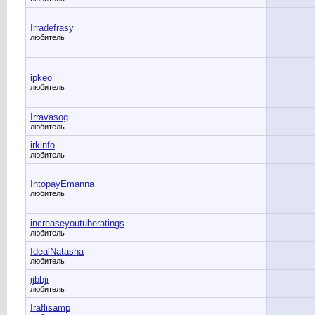
Irradefrasy
любитель
ipkeo
любитель
Irravasog
любитель
irkinfo
любитель
IntopayEmanna
любитель
increaseyoutuberatings
любитель
IdealNatasha
любитель
ijbbji
любитель
Iraflisamp