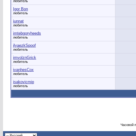
любитель
Igor Bon
любитель
iunnat
любитель
imtebgoryheeds
любитель
ilyaezkSpoof
любитель
imvolznGrick
любитель
ivanhesCox
любитель
isakovicmip
любитель
Часовой 