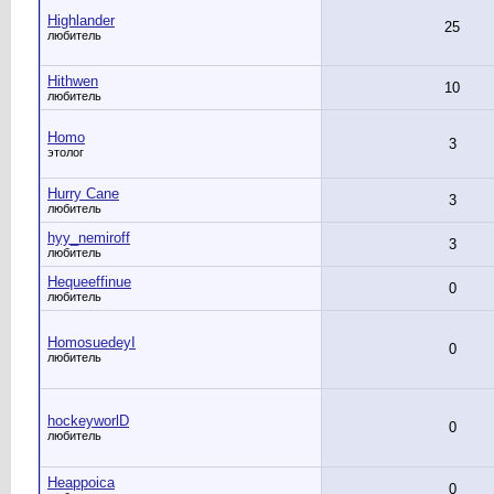
Highlander
25
любитель
Hithwen
10
любитель
Homo
3
этолог
Hurry Cane
3
любитель
hyy_nemiroff
3
любитель
Hequeeffinue
0
любитель
HomosuedeyI
0
любитель
hockeyworlD
0
любитель
Heappoica
0