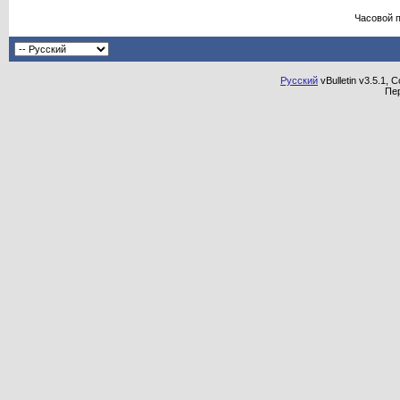
Часовой 
Русский
vBulletin v3.5.1, 
Пе