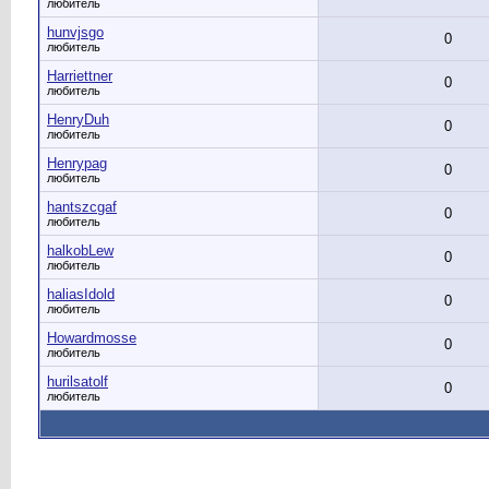
любитель
hunvjsgo
0
любитель
Harriettner
0
любитель
HenryDuh
0
любитель
Henrypag
0
любитель
hantszcgaf
0
любитель
halkobLew
0
любитель
haliasIdold
0
любитель
Howardmosse
0
любитель
hurilsatolf
0
любитель