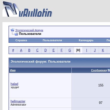
Этологический форум
Пользователи
Справка
Пользователи
Календарь
По
#
A
B
C
D
E
F
G
[
H
]
I
J
K
Этологический форум: Пользователи
Имя
Сообщения
halad
155
эрудит
hellmaster
97
Administrator