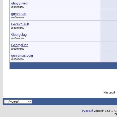
ghuyytwed
любитель
gershman
любитель
GeraldSault
любитель
Georgelag
любитель
GeorgeDon
любитель
geniymasiodig
любитель
Часовой 
Русский
vBulletin v3.5.1, 
Пе