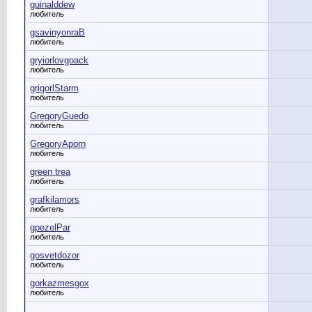
guinalddew
любитель
gsavinyonraB
любитель
gryiorlovgoack
любитель
grigorlStarm
любитель
GregoryGuedo
любитель
GregoryAporn
любитель
green trea
любитель
grafkilamors
любитель
gpezelPar
любитель
gosvetdozor
любитель
gorkazmesgox
любитель