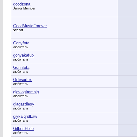
goodzona
Junior Member
GoodMusicForever
этолог
Gonyfota
любитель
gonyakafub
любитель
Gonnfota
любитель
Goliwartex
любитель
glaviogImmalp
любитель
glagazdiesy
любитель
giykalqridLaw
любитель
GilbertHeile
любитель