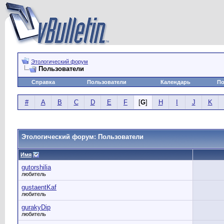
Этологический форум
Пользователи
Справка
Пользователи
Календарь
По
#
A
B
C
D
E
F
[
G
]
H
I
J
K
Этологический форум: Пользователи
Имя
gutorshilia
любитель
gustaentKaf
любитель
gurakyDip
любитель