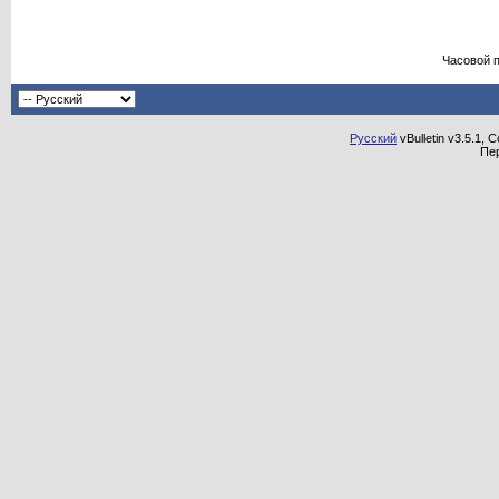
Часовой 
Русский
vBulletin v3.5.1, 
Пе