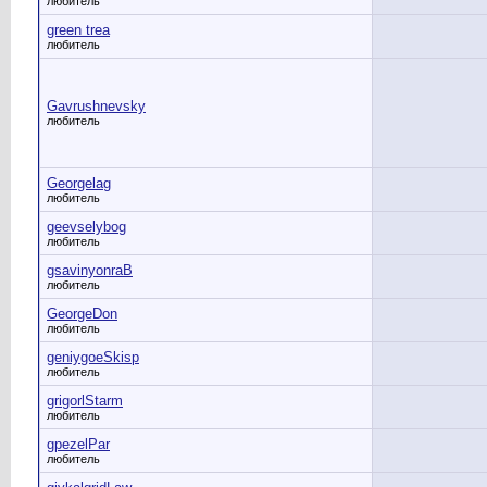
любитель
green trea
любитель
Gavrushnevsky
любитель
Georgelag
любитель
geevselybog
любитель
gsavinyonraB
любитель
GeorgeDon
любитель
geniygoeSkisp
любитель
grigorlStarm
любитель
gpezelPar
любитель