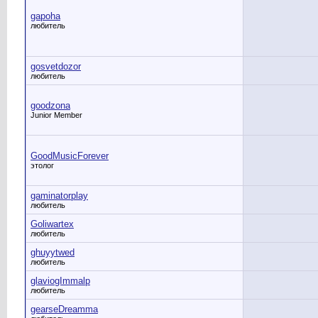
gapoha
любитель
gosvetdozor
любитель
goodzona
Junior Member
GoodMusicForever
этолог
gaminatorplay
любитель
Goliwartex
любитель
ghuyytwed
любитель
glaviogImmalp
любитель
gearseDreamma