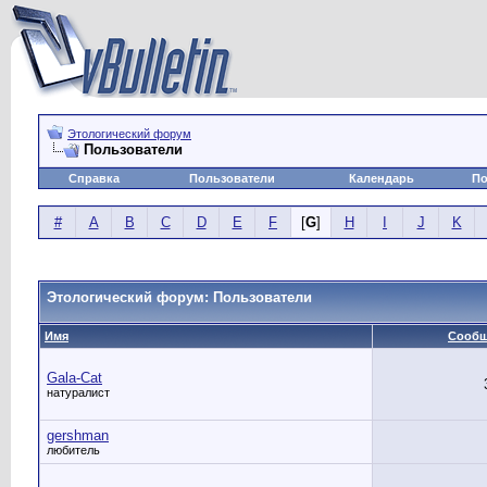
Этологический форум
Пользователи
Справка
Пользователи
Календарь
По
#
A
B
C
D
E
F
[
G
]
H
I
J
K
Этологический форум: Пользователи
Имя
Сообщ
Gala-Cat
натуралист
gershman
любитель