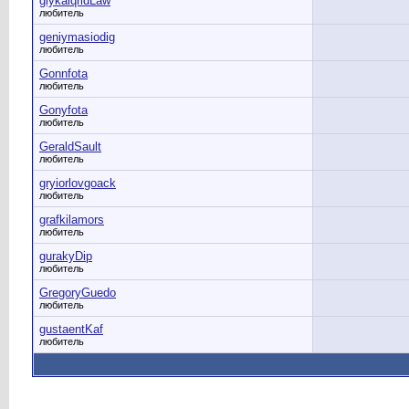
giykalqridLaw
любитель
geniymasiodig
любитель
Gonnfota
любитель
Gonyfota
любитель
GeraldSault
любитель
gryiorlovgoack
любитель
grafkilamors
любитель
gurakyDip
любитель
GregoryGuedo
любитель
gustaentKaf
любитель