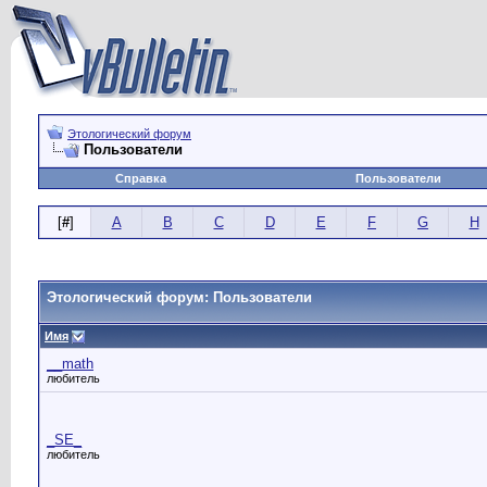
Этологический форум
Пользователи
Справка
Пользователи
[
#
]
A
B
C
D
E
F
G
H
Этологический форум: Пользователи
Имя
__math
любитель
_SE_
любитель