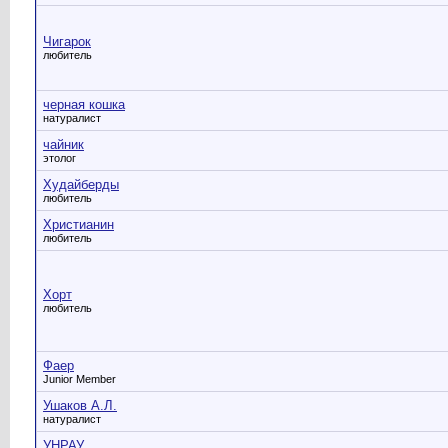
Чигарок
любитель
черная кошка
натуралист
чайник
этолог
Худайберды
любитель
Христианин
любитель
Хорт
любитель
Фаер
Junior Member
Ушаков А.Л.
натуралист
УНРАУ