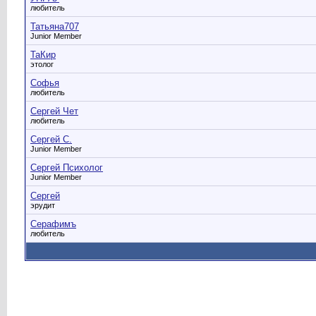
любитель
Татьяна707
Junior Member
ТаКир
этолог
Софья
любитель
Сергей Чет
любитель
Сергей С.
Junior Member
Сергей Психолог
Junior Member
Сергей
эрудит
Серафимъ
любитель