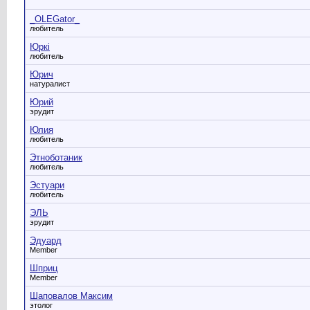
_OLEGator_
любитель
Юркi
любитель
Юрич
натуралист
Юрий
эрудит
Юлия
любитель
Этноботаник
любитель
Эстуари
любитель
ЭЛЬ
эрудит
Эдуард
Member
Шприц
Member
Шаповалов Максим
этолог