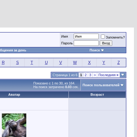
Имя
Запомнить?
Пароль
бщения за день
Поиск
R
S
T
U
V
W
X
Y
Z
Страница 1 из 6
1
2
3
>
Последняя
»
Показано с 1 по 30, из 164.
Поиск пользователей
На поиск затрачено
0.03
сек.
Аватар
Возраст