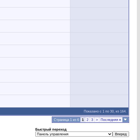
Показано с 1 по 30, из 164.
Страница 1 из 6
1
2
3
>
Последняя
»
Быстрый переход