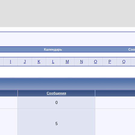
Календарь
Соо
I
J
K
L
M
N
O
P
Q
Сообщения
0
5