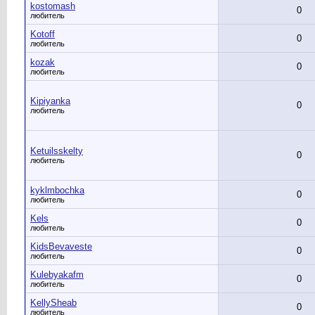
kostomash
0
любитель
Kotoff
0
любитель
kozak
0
любитель
Kipiyanka
0
любитель
Ketuilsskelty
0
любитель
kyklmbochka
0
любитель
Kels
0
любитель
KidsBevaveste
0
любитель
Kulebyakafm
0
любитель
KellySheab
0
любитель