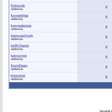
Kolxoznik
0
любитель
KennethHak
0
любитель
kseyraelerows
0
любитель
klarayuquVurdy
0
любитель
kirillfzStamb
0
любитель
katyszmog
0
любитель
KevinDearo
0
любитель
khromtstit
0
любитель
Часовой 