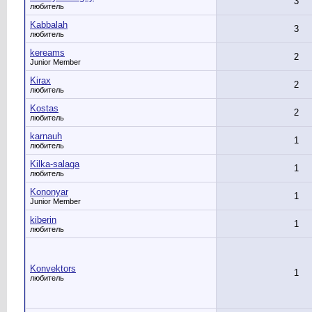
3
любитель
Kabbalah
3
любитель
kereams
2
Junior Member
Kirax
2
любитель
Kostas
2
любитель
karnauh
1
любитель
Kilka-salaga
1
любитель
Kononyar
1
Junior Member
kiberin
1
любитель
Konvektors
1
любитель