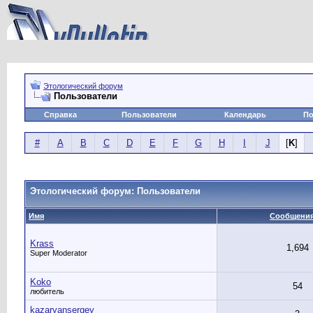
Этологический форум
Пользователи
Справка
Пользователи
Календарь
По
#
A
B
C
D
E
F
G
H
I
J
[
K
]
Этологический форум: Пользователи
Имя
Сообщени
Krass
1,694
Super Moderator
Koko
54
любитель
kazaryansergey