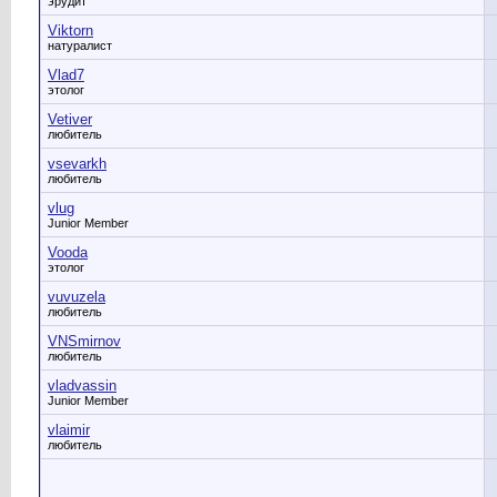
эрудит
Viktorn
натуралист
Vlad7
этолог
Vetiver
любитель
vsevarkh
любитель
vlug
Junior Member
Vooda
этолог
vuvuzela
любитель
VNSmirnov
любитель
vladvassin
Junior Member
vlaimir
любитель