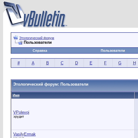
Этологический форум
Пользователи
Справка
Пользователи
#
A
B
C
D
E
F
G
H
Этологический форум: Пользователи
Имя
VPolevoj
эрудит
VasilyErmak