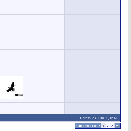
Показано с 1 по 30, из 51.
Страница 1 из 2
1
2
>