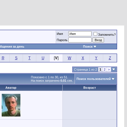
Имя
Запомнить?
Пароль
бщения за день
Поиск
R
S
T
U
[
V
]
W
X
Y
Z
Страница 1 из 2
1
2
>
Показано с 1 по 30, из 51.
Поиск пользователей
На поиск затрачено
0.01
сек.
Аватар
Возраст