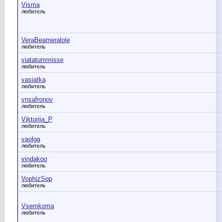
Visma
любитель
VeraBeameralole
любитель
viatatummisse
любитель
vasiatka
любитель
vnsafronov
любитель
Viktoriia_P
любитель
vaolga
любитель
vindakoo
любитель
VophizSop
любитель
Vsemkoma
любитель