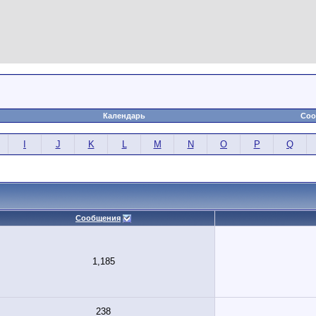
Календарь
Соо
I
J
K
L
M
N
O
P
Q
Сообщения
1,185
238