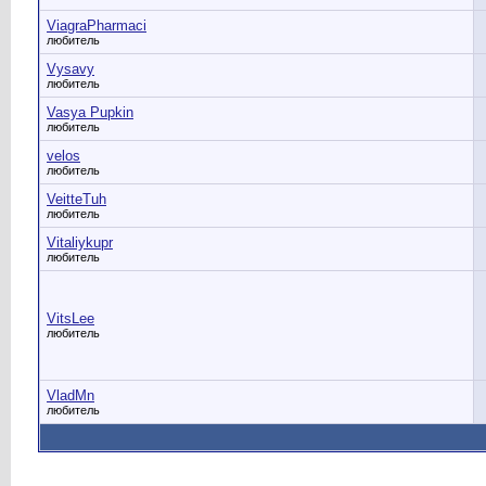
ViagraPharmaci
любитель
Vysavy
любитель
Vasya Pupkin
любитель
velos
любитель
VeitteTuh
любитель
Vitaliykupr
любитель
VitsLee
любитель
VladMn
любитель