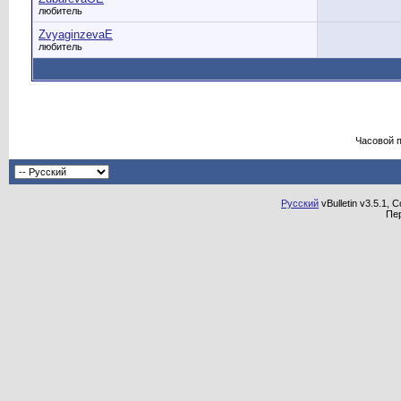
любитель
ZvyaginzevaE
любитель
Часовой 
Русский
vBulletin v3.5.1, 
Пе