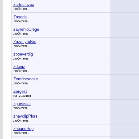
zartocinvex
любитель
Zasada
любитель
zayrehldCrege
любитель
ZazaLytaBix
любитель
zboevertlig
любитель
zdeniz
любитель
Zemdorsgose
любитель
Zergest
натуралист
zgursislaf
любитель
zhavclipPlors
любитель
zhbansHep
любитель