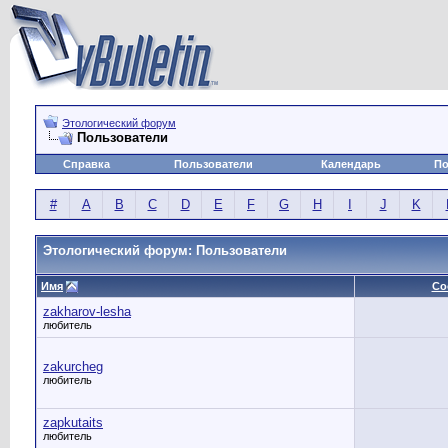
Этологический форум
Пользователи
Справка
Пользователи
Календарь
По
#
A
B
C
D
E
F
G
H
I
J
K
Этологический форум: Пользователи
Имя
Со
zakharov-lesha
любитель
zakurcheg
любитель
zapkutaits
любитель