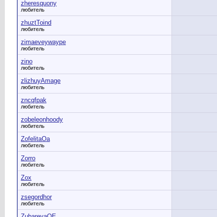
zheresquony
любитель
zhuztToind
любитель
zimaeveywaype
любитель
zino
любитель
zlizhuyAmage
любитель
zncqfpak
любитель
zobeleonhoody
любитель
ZofelitaOa
любитель
Zorro
любитель
Zox
любитель
zsegordhor
любитель
ZubarevaOE