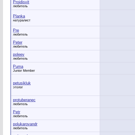
Proidisvit
любитель
Planka
натуралист
Pre
любитель
Peter
любитель
poleev
любитель
Puma
Junior Member
petusikluk
этолог
protuberanec
любитель
Petr
любитель
polukarovandr
любитель