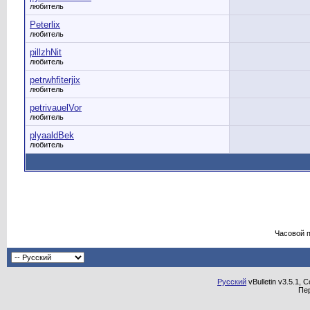
любитель
Peterlix
любитель
pillzhNit
любитель
petrwhfiterjix
любитель
petrivauelVor
любитель
plyaaldBek
любитель
Часовой 
Русский
vBulletin v3.5.1, 
Пе