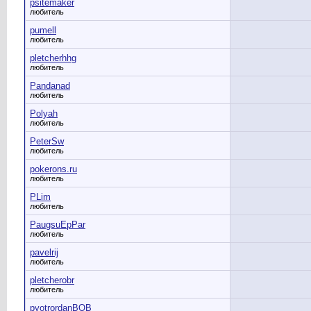
psitemaker
любитель
pumell
любитель
pletcherhhg
любитель
Pandanad
любитель
Polyah
любитель
PeterSw
любитель
pokerons.ru
любитель
PLim
любитель
PaugsuEpPar
любитель
pavelrij
любитель
pletcherobr
любитель
pyotrordanBOB