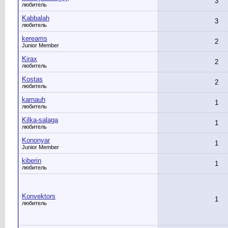
3
любитель
Kabbalah
3
любитель
kereams
2
Junior Member
Kirax
2
любитель
Kostas
2
любитель
karnauh
1
любитель
Kilka-salaga
1
любитель
Kononyar
1
Junior Member
kiberin
1
любитель
Konvektors
1
любитель