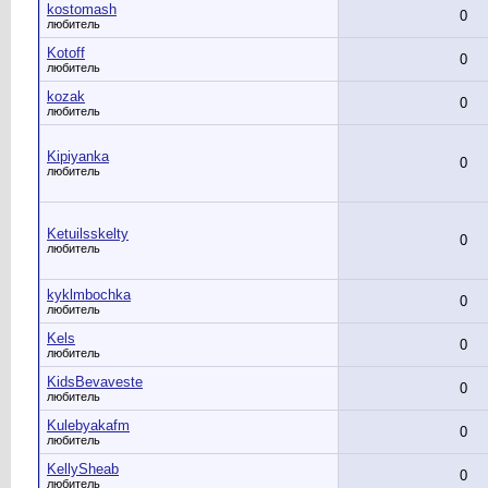
kostomash
0
любитель
Kotoff
0
любитель
kozak
0
любитель
Kipiyanka
0
любитель
Ketuilsskelty
0
любитель
kyklmbochka
0
любитель
Kels
0
любитель
KidsBevaveste
0
любитель
Kulebyakafm
0
любитель
KellySheab
0
любитель