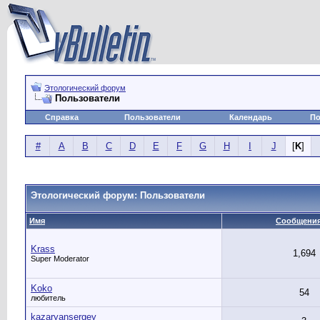
Этологический форум
Пользователи
Справка
Пользователи
Календарь
По
#
A
B
C
D
E
F
G
H
I
J
[
K
]
Этологический форум: Пользователи
Имя
Сообщени
Krass
1,694
Super Moderator
Koko
54
любитель
kazaryansergey