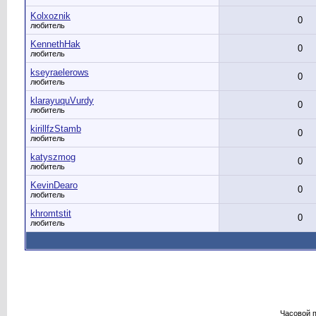
Kolxoznik
0
любитель
KennethHak
0
любитель
kseyraelerows
0
любитель
klarayuquVurdy
0
любитель
kirillfzStamb
0
любитель
katyszmog
0
любитель
KevinDearo
0
любитель
khromtstit
0
любитель
Часовой 