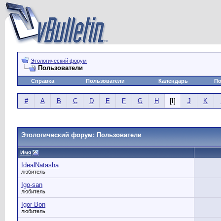
Этологический форум
Пользователи
Справка
Пользователи
Календарь
По
#
A
B
C
D
E
F
G
H
[
I
]
J
K
Этологический форум: Пользователи
Имя
IdealNatasha
любитель
Igo-san
любитель
Igor Bon
любитель