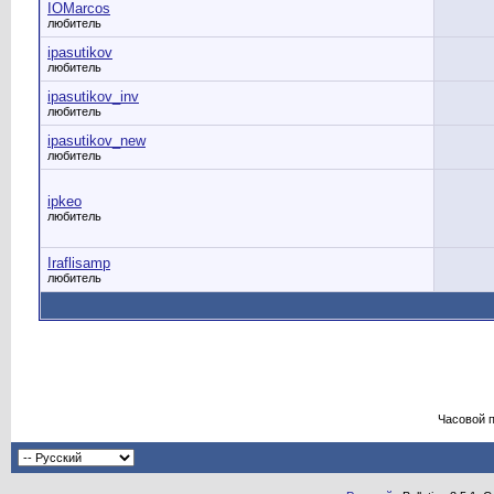
IOMarcos
любитель
ipasutikov
любитель
ipasutikov_inv
любитель
ipasutikov_new
любитель
ipkeo
любитель
Iraflisamp
любитель
Часовой 