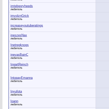
imtebgoryheeds
любитель
imvolznGrick
любитель
increaseyoutuberatings
любитель
ineszesNax
любитель
Inetregknogs
любитель
inevasBainC
любитель
IngartReinch
любитель
IntopayEmanna
любитель
Inyufota
любитель
Ioann
любитель