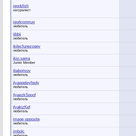
igor&fish
натуралист
igorkronmug
любитель
ijbbji
любитель
ikilecfunezoqev
любитель
ikio.sama
Junior Member
iliaborisov
любитель
ilyaepeleyfiedy
любитель
ilyaezkSpoof
любитель
ilyakizKef
любитель
image opposite
любитель
imbolc
любитель