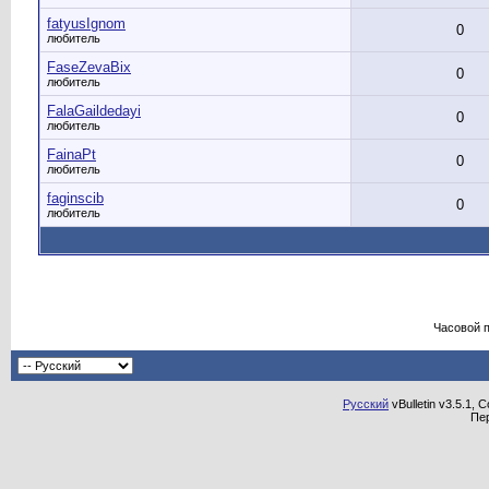
fatyusIgnom
0
любитель
FaseZevaBix
0
любитель
FalaGaildedayi
0
любитель
FainaPt
0
любитель
faginscib
0
любитель
Часовой 
Русский
vBulletin v3.5.1, 
Пе