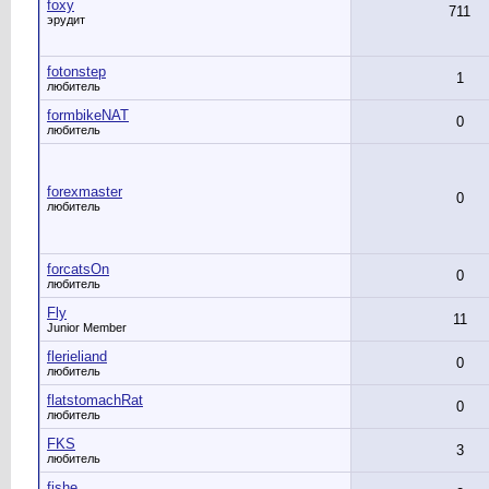
foxy
711
эрудит
fotonstep
1
любитель
formbikeNAT
0
любитель
forexmaster
0
любитель
forcatsOn
0
любитель
Fly
11
Junior Member
flerieliand
0
любитель
flatstomachRat
0
любитель
FKS
3
любитель
fishe