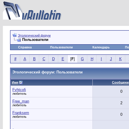
Этологический форум
Пользователи
Справка
Пользователи
Календарь
По
#
A
B
C
D
E
[
F
]
G
H
I
J
K
Этологический форум: Пользователи
Имя
Сообщени
Fvhtcofi
0
любитель
Free_man
2
любитель
Franksem
0
любитель