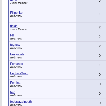
2
Junior Member
Filipenko
1
любитель
fields
2
Junior Member
Fff
2
любитель
feydew
2
любитель
Fexyobele
0
любитель
Fernando
1
любитель
FepkateWact
0
любитель
Femina
0
любитель
feld
0
любитель
fedorwrzslnouth
0
любитель