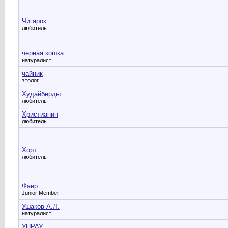
Чигарок
любитель
черная кошка
натуралист
чайник
этолог
Худайберды
любитель
Христианин
любитель
Хорт
любитель
Фаер
Junior Member
Ушаков А.Л.
натуралист
УНРАУ