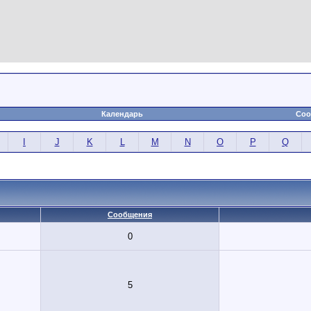
Календарь
Соо
I
J
K
L
M
N
O
P
Q
Сообщения
0
5