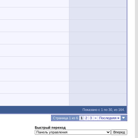
Показано с 1 по 30, из 164.
Страница 1 из 6
1
2
3
>
Последняя
»
Быстрый переход