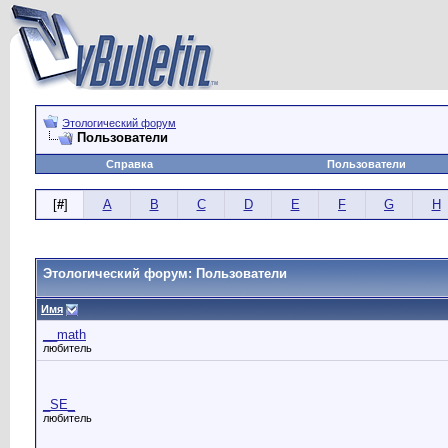
Этологический форум
Пользователи
Справка
Пользователи
[
#
]
A
B
C
D
E
F
G
H
Этологический форум: Пользователи
Имя
__math
любитель
_SE_
любитель