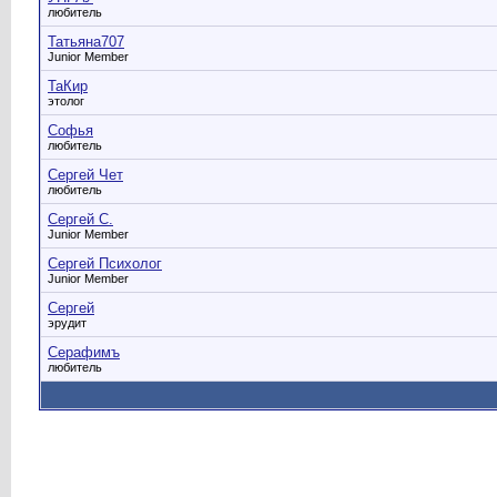
любитель
Татьяна707
Junior Member
ТаКир
этолог
Софья
любитель
Сергей Чет
любитель
Сергей С.
Junior Member
Сергей Психолог
Junior Member
Сергей
эрудит
Серафимъ
любитель