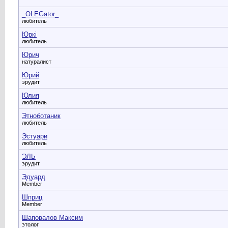
_OLEGator_
любитель
Юркi
любитель
Юрич
натуралист
Юрий
эрудит
Юлия
любитель
Этноботаник
любитель
Эстуари
любитель
ЭЛЬ
эрудит
Эдуард
Member
Шприц
Member
Шаповалов Максим
этолог