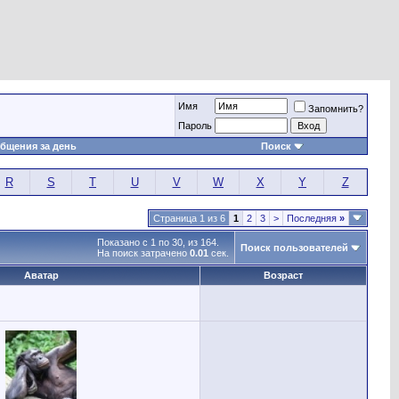
Имя
Запомнить?
Пароль
бщения за день
Поиск
R
S
T
U
V
W
X
Y
Z
Страница 1 из 6
1
2
3
>
Последняя
»
Показано с 1 по 30, из 164.
Поиск пользователей
На поиск затрачено
0.01
сек.
Аватар
Возраст