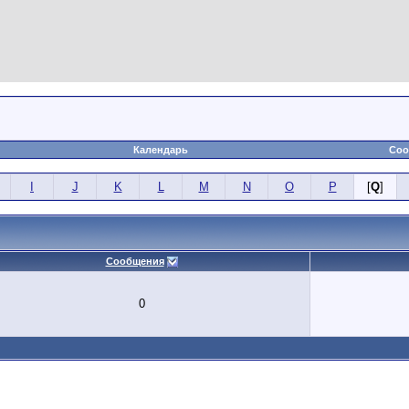
Календарь
Соо
I
J
K
L
M
N
O
P
[
Q
]
Сообщения
0