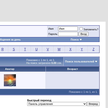
Имя
Запомнить?
Пароль
бщения за день
Поиск
R
S
T
U
V
W
X
Y
Z
Показано с 1 по 1, из 1.
Поиск пользователей
На поиск затрачено
0.00
сек.
Аватар
Возраст
Показано с 1 по 1, из 1.
Быстрый переход