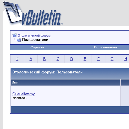
Этологический форум
Пользователи
Справка
Пользователи
#
A
B
C
D
E
F
G
H
Этологический форум: Пользователи
Имя
Queueliwemy
любитель