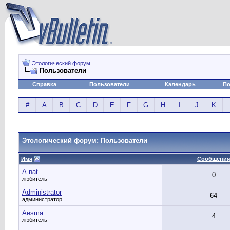
Этологический форум
Пользователи
Справка
Пользователи
Календарь
По
#
A
B
C
D
E
F
G
H
I
J
K
Этологический форум: Пользователи
Имя
Сообщения
A-nat
0
любитель
Administrator
64
администратор
Aesma
4
любитель