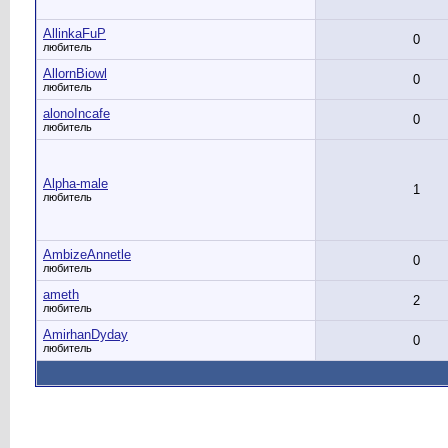
AllinkaFuP
0
любитель
AllornBiowl
0
любитель
alonoIncafe
0
любитель
Alpha-male
1
любитель
AmbizeAnnetle
0
любитель
ameth
2
любитель
AmirhanDyday
0
любитель