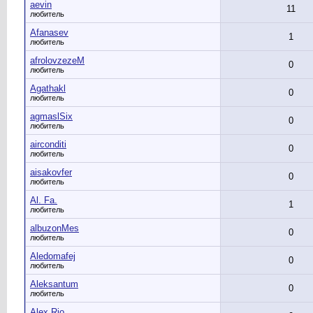
aevin
11
любитель
Afanasev
1
любитель
afrolovzezeM
0
любитель
Agathakl
0
любитель
agmaslSix
0
любитель
airconditi
0
любитель
aisakovfer
0
любитель
Al. Fa.
1
любитель
albuzonMes
0
любитель
Aledomafej
0
любитель
Aleksantum
0
любитель
Alex Rio