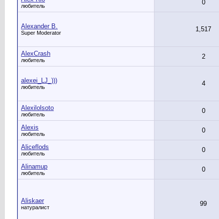
0
любитель
Alexander B.
1,517
Super Moderator
AlexCrash
2
любитель
alexei_LJ_)))
4
любитель
Alexilolsoto
0
любитель
Alexis
0
любитель
Aliceflods
0
любитель
Alinamup
0
любитель
Aliskaer
99
натуралист