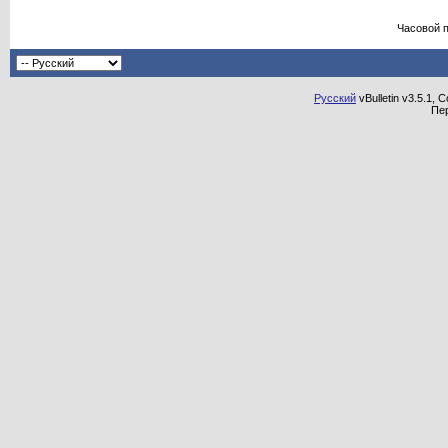
Часовой 
Русский
vBulletin v3.5.1, 
Пе