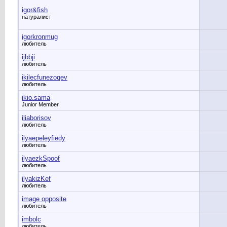
igor&fish
натуралист
igorkronmug
любитель
ijbbji
любитель
ikilecfunezoqev
любитель
ikio.sama
Junior Member
iliaborisov
любитель
ilyaepeleyfiedy
любитель
ilyaezkSpoof
любитель
ilyakizKef
любитель
image opposite
любитель
imbolc
любитель