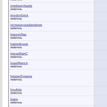
imtebgoryheeds
любитель
imvolznGrick
любитель
increaseyoutuberatings
любитель
ineszesNax
любитель
Inetregknogs
любитель
inevasBainC
любитель
IngartReinch
любитель
IntopayEmanna
любитель
Inyufota
любитель
Ioann
любитель