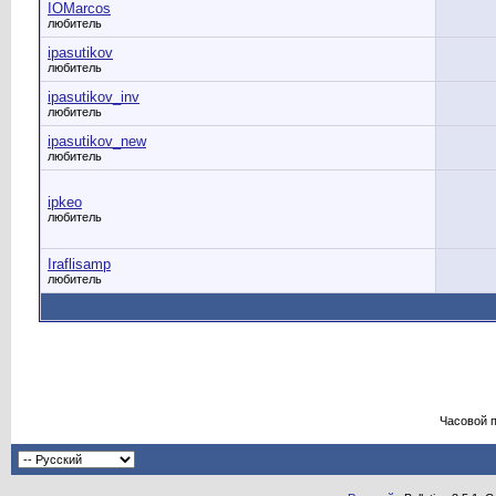
IOMarcos
любитель
ipasutikov
любитель
ipasutikov_inv
любитель
ipasutikov_new
любитель
ipkeo
любитель
Iraflisamp
любитель
Часовой 