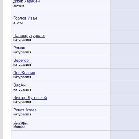
Джек Уарабей
эрудит
Горлов Иван
этолог
Палеофутуролог
натуралист
Роман
натуралист
Верегор
натуралист
Лев Кропин
натуралист
ВасАн
натуралист
Виктор Луговской
натуралист
Ренат Атаев
натуралист
Эдуард
Member