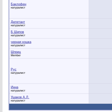
Баклофен
натуралист
Дилетант
натуралист
Б.Шипов
натуралист
черная кошка
натуралист
Шприц
Member
Рус
натуралист
Инна
натуралист
Ушаков А.Л.
натуралист