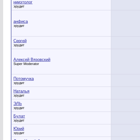
нииэтолог
эрудит
анфиса
эрудит
Сергей
эрудит
Алексей Вязовский
Super Moderator
Потомучка
эрудит
Наталья
эрудит
ЭЛЬ
эрудит
Булат
эрудит
Юрий
эрудит