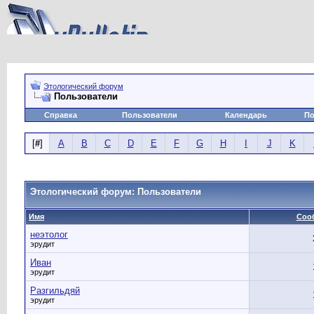
Этологический форум
Пользователи
Справка
Пользователи
Календарь
По
[
#
]
A
B
C
D
E
F
G
H
I
J
K
Этологический форум: Пользователи
Имя
Соо
неэтолог
эрудит
Иван
эрудит
Разгильдяй
эрудит