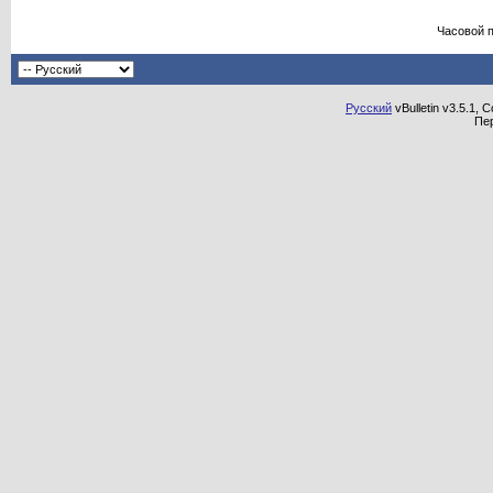
Часовой 
Русский
vBulletin v3.5.1, 
Пе