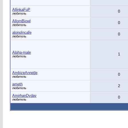
AllinkaFuP
0
любитель
AllornBiowl
0
любитель
alonoIncafe
0
любитель
Alpha-male
1
любитель
AmbizeAnnetle
0
любитель
ameth
2
любитель
AmirhanDyday
0
любитель