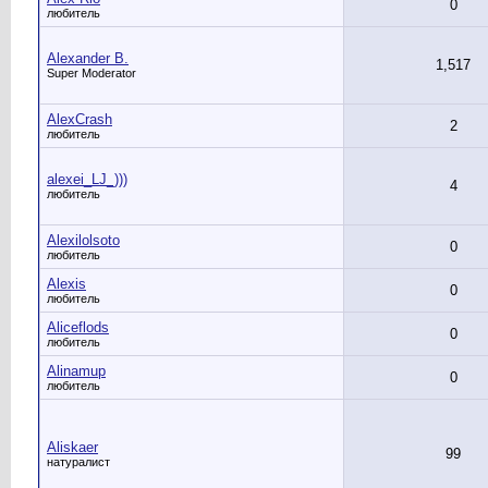
0
любитель
Alexander B.
1,517
Super Moderator
AlexCrash
2
любитель
alexei_LJ_)))
4
любитель
Alexilolsoto
0
любитель
Alexis
0
любитель
Aliceflods
0
любитель
Alinamup
0
любитель
Aliskaer
99
натуралист