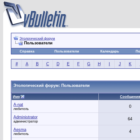
Этологический форум
Пользователи
Справка
Пользователи
Календарь
По
#
A
B
C
D
E
F
G
H
I
J
K
Этологический форум: Пользователи
Имя
Сообщения
A-nat
0
любитель
Administrator
64
администратор
Aesma
4
любитель