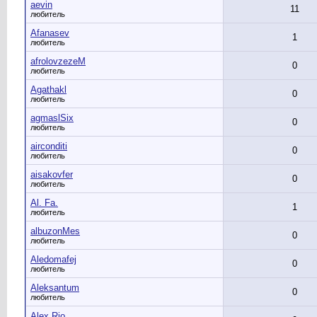
aevin
11
любитель
Afanasev
1
любитель
afrolovzezeM
0
любитель
Agathakl
0
любитель
agmaslSix
0
любитель
airconditi
0
любитель
aisakovfer
0
любитель
Al. Fa.
1
любитель
albuzonMes
0
любитель
Aledomafej
0
любитель
Aleksantum
0
любитель
Alex Rio