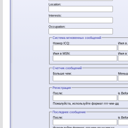
Location:
Interests:
Occupation:
Система мгновенных сообщений
Номер ICQ:
Имя в 
Имя в MSN:
Имя в 
Счетчик сообщений
Больше чем:
Меньш
Регистрация
После:
is Befo
Пожалуйста, используйте формат гггг-мм-дд
Последнее сообщение
После:
is Befo
Используйте формат: гггг-мм-дд чч:мм:сс