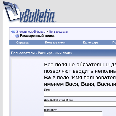
Этологический форум
>
Пользователи
Расширенный поиск
Справка
Пользователи
Календарь
По
Пользователи - Расширенный поиск
Все поля не обязательны д
позволяют вводить неполны
Ва
в поле 'Имя пользовател
именем
Ва
ся,
Ва
ня,
Ва
сил
Имя:
Домашняя страничка:
Biography: