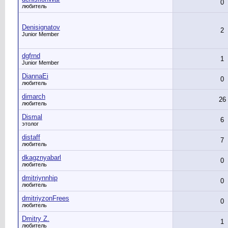
0
любитель
Denisignatov
2
Junior Member
dgfrnd
1
Junior Member
DiannaEi
0
любитель
dimarch
26
любитель
Dismal
6
этолог
distaff
7
любитель
dkagznyabarl
0
любитель
dmitriynnhip
0
любитель
dmitriyzonFrees
0
любитель
Dmitry Z.
1
любитель