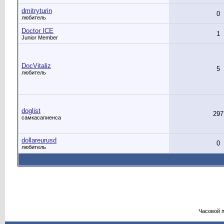
dmitryturin
0
любитель
Doctor ICE
1
Junior Member
DocVitaliz
5
любитель
doglist
297
самкасапиенса
dollareurusd
0
любитель
Часовой 