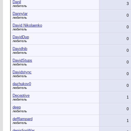
Danil
3
любитель
Dannylar
0
любитель
David Nikolaenko
0
любитель
DavidDup
0
любитель
Davidhib
0
любитель
DavidStups
0
любитель
Davidstync
0
любитель
dazhukov0
0
любитель
Deceptive
1
любитель
deep
0
любитель
defflampard
1
любитель
denisfionWar