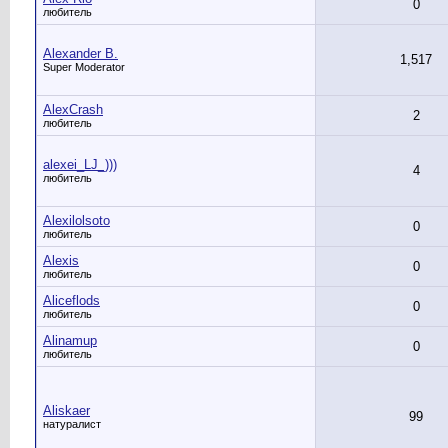
0
любитель
Alexander B.
1,517
Super Moderator
AlexCrash
2
любитель
alexei_LJ_)))
4
любитель
Alexilolsoto
0
любитель
Alexis
0
любитель
Aliceflods
0
любитель
Alinamup
0
любитель
Aliskaer
99
натуралист