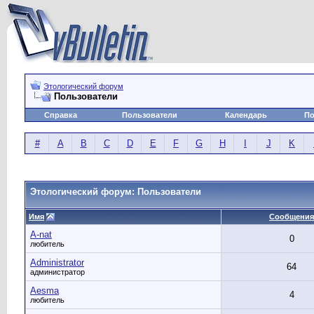
Этологический форум
Пользователи
Справка
Пользователи
Календарь
По
#
A
B
C
D
E
F
G
H
I
J
K
Этологический форум: Пользователи
Имя
Сообщения
A-nat
0
любитель
Administrator
64
администратор
Aesma
4
любитель