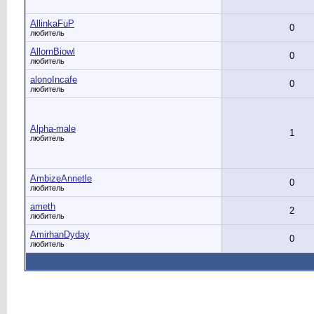
AllinkaFuP
0
любитель
AllornBiowl
0
любитель
alonoIncafe
0
любитель
Alpha-male
1
любитель
AmbizeAnnetle
0
любитель
ameth
2
любитель
AmirhanDyday
0
любитель