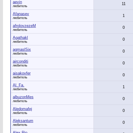
aevin
11
любитель
Afanasev
1
любитель
afrolovzezeM
0
любитель
Agathakl
0
любитель
agmaslSix
0
любитель
airconditi
0
любитель
aisakovfer
0
любитель
Al. Fa.
1
любитель
albuzonMes
0
любитель
Aledomafej
0
любитель
Aleksantum
0
любитель
Alex Rio