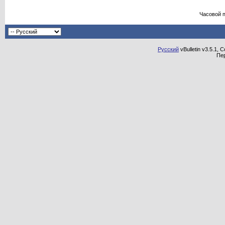
Часовой 
Русский
vBulletin v3.5.1, 
Пе