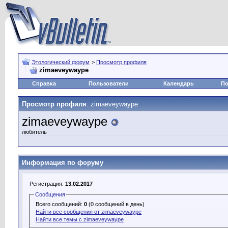
Этологический форум
>
Просмотр профиля
zimaeveywaype
Справка
Пользователи
Календарь
По
Просмотр профиля
: zimaeveywaype
zimaeveywaype
любитель
Информация по форуму
Регистрация:
13.02.2017
Сообщения
Всего сообщений:
0
(0 сообщений в день)
Найти все сообщения от zimaeveywaype
Найти все темы с zimaeveywaype