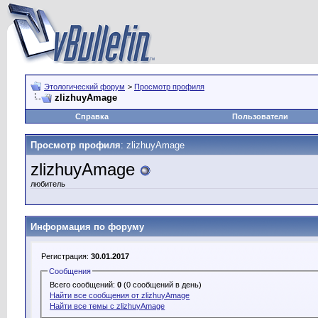
Этологический форум
>
Просмотр профиля
zlizhuyAmage
Справка
Пользователи
Просмотр профиля
: zlizhuyAmage
zlizhuyAmage
любитель
Информация по форуму
Регистрация:
30.01.2017
Сообщения
Всего сообщений:
0
(0 сообщений в день)
Найти все сообщения от zlizhuyAmage
Найти все темы с zlizhuyAmage