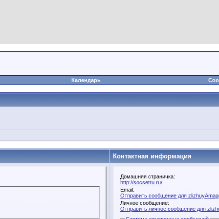
Календарь
Соо
Контактная информация
Домашняя страничка:
http://socsetru.ru/
Email:
Отправить сообщение для zlizhuyAmage
Личное сообщение:
Отправить личное сообщение для zliz