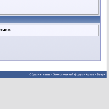
 группах
Обратная связь
-
Этологический форум
-
Архив
-
Вверх