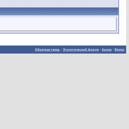
Обратная связь
-
Этологический форум
-
Архив
-
Вверх