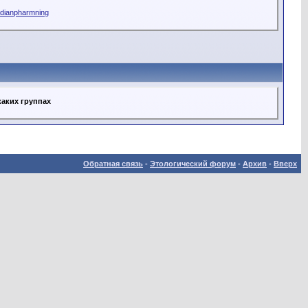
dianpharmning
каких группах
Обратная связь
-
Этологический форум
-
Архив
-
Вверх