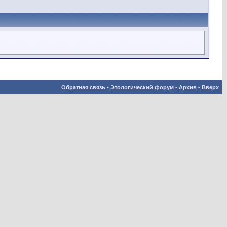
Обратная связь
-
Этологический форум
-
Архив
-
Вверх