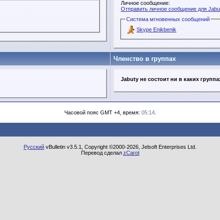
Личное сообщение:
Отправить личное сообщение для Jabu
Система мгновенных сообщений
Skype Enikbenik
Членство в группах
Jabuty не состоит ни в каких группа
Часовой пояс GMT +4, время:
05:14
.
Русский
vBulletin v3.5.1, Copyright ©2000-2026, Jelsoft Enterprises Ltd.
Перевод сделал
zCarot