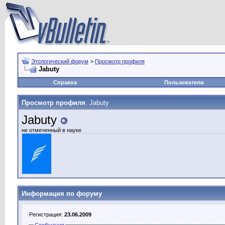
Этологический форум
>
Просмотр профиля
Jabuty
Справка
Пользователи
Просмотр профиля
: Jabuty
Jabuty
не отмеченный в науке
Информация по форуму
Регистрация:
23.06.2009