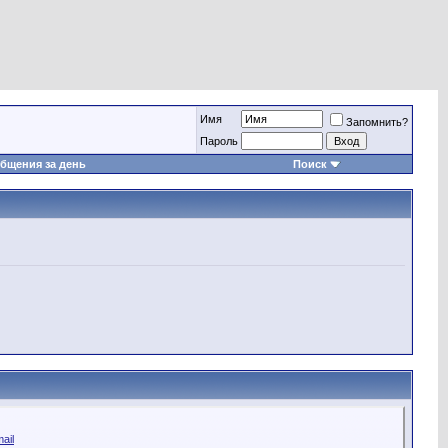
Имя
Запомнить?
Пароль
бщения за день
Поиск
ail