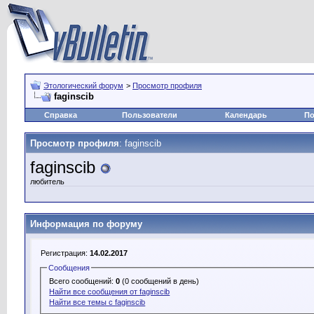
Этологический форум
>
Просмотр профиля
faginscib
Справка
Пользователи
Календарь
По
Просмотр профиля
: faginscib
faginscib
любитель
Информация по форуму
Регистрация:
14.02.2017
Сообщения
Всего сообщений:
0
(0 сообщений в день)
Найти все сообщения от faginscib
Найти все темы с faginscib