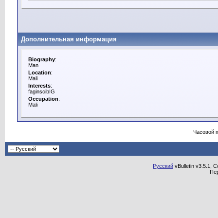
Дополнительная информация
Biography
:
Man
Location
:
Mali
Interests
:
faginscibIG
Occupation
:
Mali
Часовой 
Русский
vBulletin v3.5.1, 
Пе