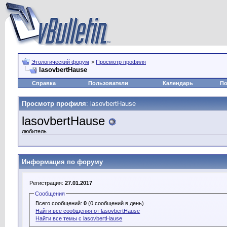
Этологический форум
>
Просмотр профиля
lasovbertHause
Справка
Пользователи
Календарь
По
Просмотр профиля
: lasovbertHause
lasovbertHause
любитель
Информация по форуму
Регистрация:
27.01.2017
Сообщения
Всего сообщений:
0
(0 сообщений в день)
Найти все сообщения от lasovbertHause
Найти все темы с lasovbertHause