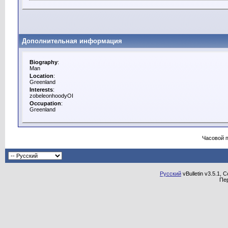
Дополнительная информация
Biography
:
Man
Location
:
Greenland
Interests
:
zobeleonhoodyOI
Occupation
:
Greenland
Часовой 
Русский
vBulletin v3.5.1, 
Пе