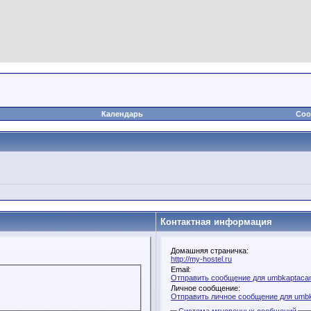
Календарь
Соо
Контактная информация
Домашняя страничка:
http://my-hostel.ru
Email:
Отправить сообщение для umbkaptacam
Личное сообщение:
Отправить личное сообщение для umb