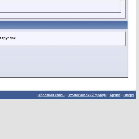
х группах
Обратная связь
-
Этологический форум
-
Архив
-
Вверх