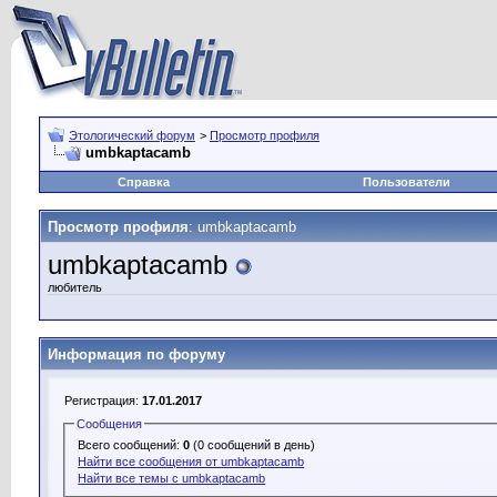
Этологический форум
>
Просмотр профиля
umbkaptacamb
Справка
Пользователи
Просмотр профиля
: umbkaptacamb
umbkaptacamb
любитель
Информация по форуму
Регистрация:
17.01.2017
Сообщения
Всего сообщений:
0
(0 сообщений в день)
Найти все сообщения от umbkaptacamb
Найти все темы с umbkaptacamb