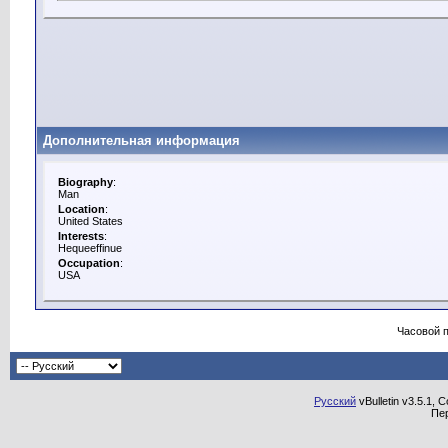
Дополнительная информация
Biography
:
Man
Location
:
United States
Interests
:
Hequeeffinue
Occupation
:
USA
Часовой 
Русский
vBulletin v3.5.1, 
Пе