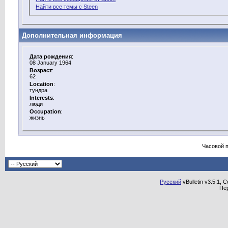
Найти все темы с Steen
Дополнительная информация
Дата рождения
:
08 January 1964
Возраст
:
62
Location
:
тундра
Interests
:
люди
Occupation
:
жизнь
Часовой 
Русский
vBulletin v3.5.1, 
Пе