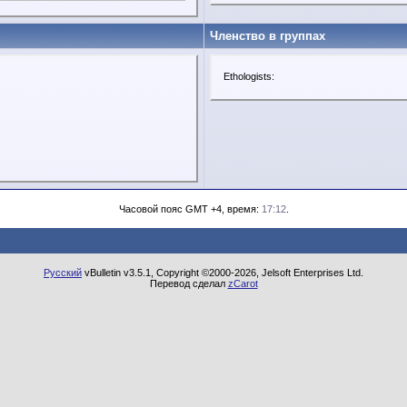
Членство в группах
Ethologists:
Часовой пояс GMT +4, время:
17:12
.
Русский
vBulletin v3.5.1, Copyright ©2000-2026, Jelsoft Enterprises Ltd.
Перевод сделал
zCarot