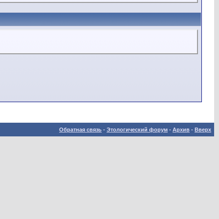
Обратная связь
-
Этологический форум
-
Архив
-
Вверх