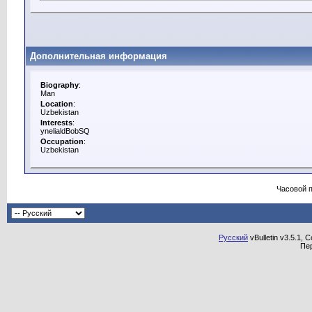
Дополнительная информация
Biography
:
Man
Location
:
Uzbekistan
Interests
:
ynelialdBobSQ
Occupation
:
Uzbekistan
Часовой 
Русский
vBulletin v3.5.1, 
Пе