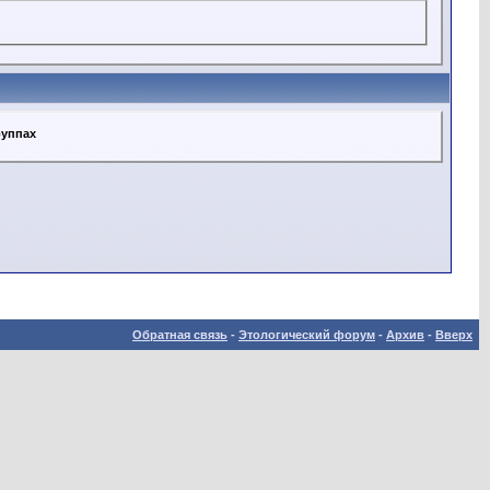
руппах
Обратная связь
-
Этологический форум
-
Архив
-
Вверх