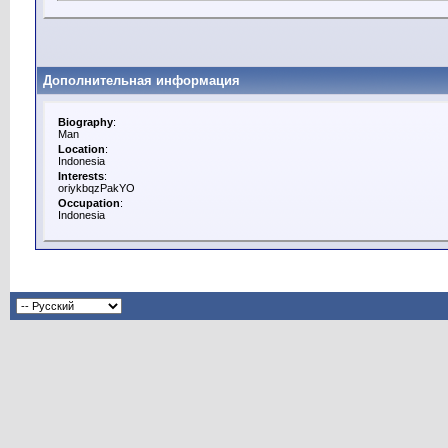
Дополнительная информация
Biography
:
Man
Location
:
Indonesia
Interests
:
oriykbqzPakYO
Occupation
:
Indonesia