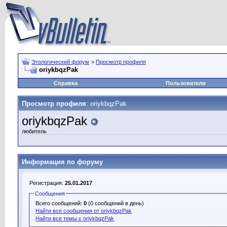
Этологический форум
>
Просмотр профиля
oriykbqzPak
Справка
Пользователи
Просмотр профиля
: oriykbqzPak
oriykbqzPak
любитель
Информация по форуму
Регистрация:
25.01.2017
Сообщения
Всего сообщений:
0
(0 сообщений в день)
Найти все сообщения от oriykbqzPak
Найти все темы с oriykbqzPak