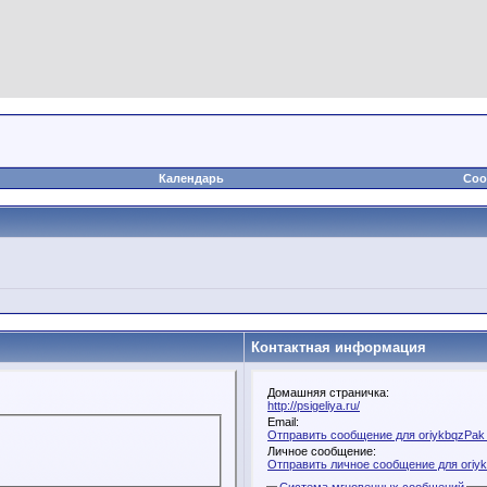
Календарь
Соо
Контактная информация
Домашняя страничка:
http://psigeliya.ru/
Email:
Отправить сообщение для oriykbqzPak 
Личное сообщение:
Отправить личное сообщение для oriy