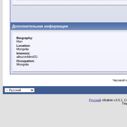
Дополнительная информация
Biography
:
Man
Location
:
Mongolia
Interests
:
albuzonMesEG
Occupation
:
Mongolia
Часовой 
Русский
vBulletin v3.5.1, 
Пе